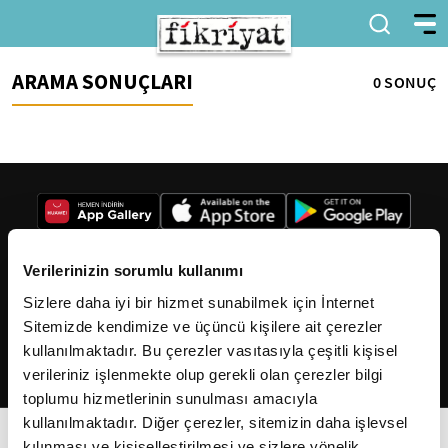
ARAMA SONUÇLARI
0 SONUÇ
Verilerinizin sorumlu kullanımı
Sizlere daha iyi bir hizmet sunabilmek için İnternet
2026
Fikriyat
. Tüm hakları saklıdır.
Sitemizde kendimize ve üçüncü kişilere ait çerezler
kullanılmaktadır. Bu çerezler vasıtasıyla çeşitli kişisel
verileriniz işlenmekte olup gerekli olan çerezler bilgi
toplumu hizmetlerinin sunulması amacıyla
kullanılmaktadır. Diğer çerezler, sitemizin daha işlevsel
kılınması ve kişiselleştirilmesi ve sizlere yönelik