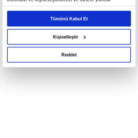
reklam/pazarlama faaliyetlerinin yapılması, amaçlarıyla
sınırlı olarak açık rızanız dahilinde kullanılacaktır.
Tümünü Kabul Et
Çerezlere ilişkin tercihlerinizi çerez paneli vasıtasıyla
belirleyebilirsiniz. Çerezlere ilişkin detaylı bilgi için
Ayarlar butonuna tıklayabilir,
Çerez Bilgilendirme
Kişiselleştir
Metnimizi ziyaret edebilirsiniz.
6698 sayılı Kişisel Verilerin Korunması Kanunu uyarınca
Reddet
hazırlanmış olan İnternet Sitesi Aydınlatma Metnimizi
okumak ve sitemizi ziyaretiniz kapsamında
gerçekleştirilen veri işleme faaliyetleri ile ilgili daha
detaylı bilgi almak için lütfen
tıklayınız.