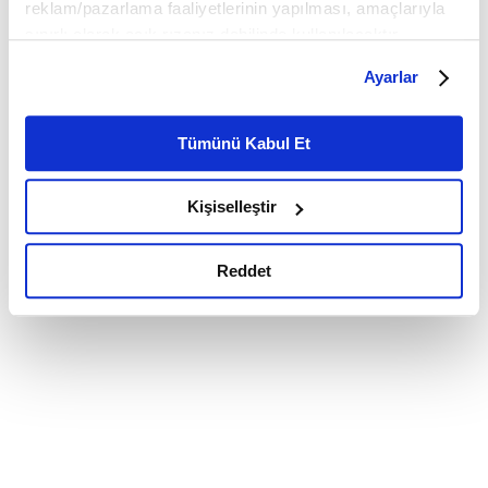
reklam/pazarlama faaliyetlerinin yapılması, amaçlarıyla
sınırlı olarak açık rızanız dahilinde kullanılacaktır.
Çerezlere ilişkin tercihlerinizi çerez paneli vasıtasıyla
Ayarlar
belirleyebilirsiniz. Çerezlere ilişkin detaylı bilgi için
Ayarlar butonuna tıklayabilir,
Çerez Bilgilendirme
Metnimizi ziyaret edebilirsiniz.
Tümünü Kabul Et
6698 sayılı Kişisel Verilerin Korunması Kanunu uyarınca
hazırlanmış olan İnternet Sitesi Aydınlatma Metnimizi
Kişiselleştir
okumak ve sitemizi ziyaretiniz kapsamında
gerçekleştirilen veri işleme faaliyetleri ile ilgili daha
detaylı bilgi almak için lütfen
tıklayınız.
Reddet