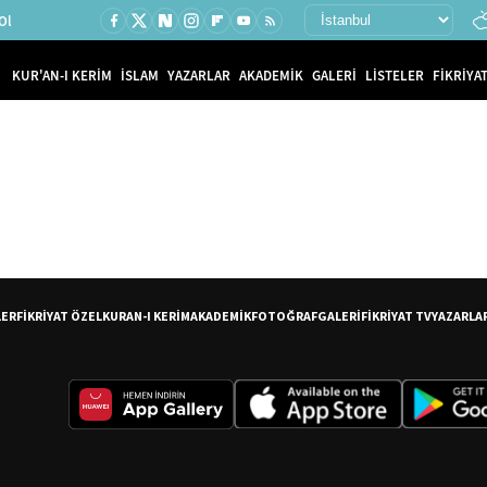
Ol
KUR'AN-I KERİM
İSLAM
YAZARLAR
AKADEMİK
GALERİ
LİSTELER
FİKRİYAT
LER
FİKRİYAT ÖZEL
KURAN-I KERİM
AKADEMİK
FOTOĞRAF
GALERİ
FİKRİYAT TV
YAZARLA