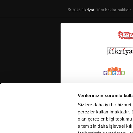
2026
Fikriyat
. Tüm hakları saklıdır.
Verilerinizin sorumlu kull
Sizlere daha iyi bir hizmet
çerezler kullanılmaktadır. B
olan çerezler bilgi toplumu
sitemizin daha işlevsel kıl