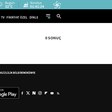
Bugün
İkindiye
32°C
01:41:24
 TV
FİKRİYAT ÖZEL
DİNLE
0 SONUÇ
R
GİZLİLİK BİLDİRİMİ
KÜNYE