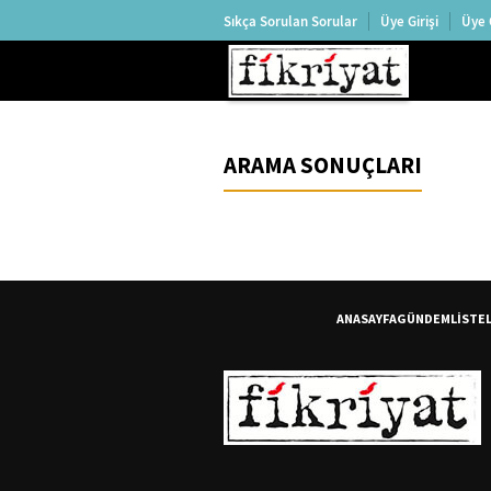
Sıkça Sorulan Sorular
Üye Girişi
Üye 
ARAMA SONUÇLARI
ANASAYFA
GÜNDEM
LİSTE