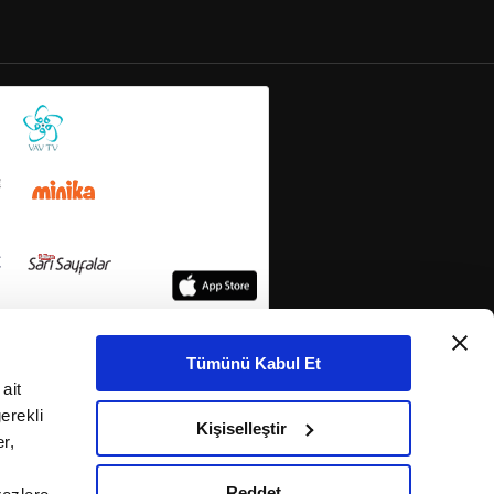
Tümünü Kabul Et
ait
erekli
Kişiselleştir
r,
Reddet