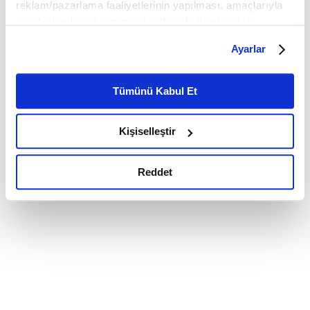
reklam/pazarlama faaliyetlerinin yapılması, amaçlarıyla
sınırlı olarak açık rızanız dahilinde kullanılacaktır.
Çerezlere ilişkin tercihlerinizi çerez paneli vasıtasıyla
Ayarlar
belirleyebilirsiniz. Çerezlere ilişkin detaylı bilgi için
Ayarlar butonuna tıklayabilir,
Çerez Bilgilendirme
Metnimizi ziyaret edebilirsiniz.
Tümünü Kabul Et
6698 sayılı Kişisel Verilerin Korunması Kanunu uyarınca
hazırlanmış olan İnternet Sitesi Aydınlatma Metnimizi
Kişiselleştir
okumak ve sitemizi ziyaretiniz kapsamında
gerçekleştirilen veri işleme faaliyetleri ile ilgili daha
detaylı bilgi almak için lütfen
tıklayınız.
Reddet