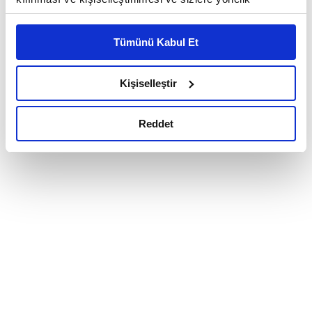
reklam/pazarlama faaliyetlerinin yapılması, amaçlarıyla
sınırlı olarak açık rızanız dahilinde kullanılacaktır.
Tümünü Kabul Et
Çerezlere ilişkin tercihlerinizi çerez paneli vasıtasıyla
belirleyebilirsiniz. Çerezlere ilişkin detaylı bilgi için
Ayarlar butonuna tıklayabilir,
Çerez Bilgilendirme
Kişiselleştir
Metnimizi ziyaret edebilirsiniz.
6698 sayılı Kişisel Verilerin Korunması Kanunu uyarınca
Reddet
hazırlanmış olan İnternet Sitesi Aydınlatma Metnimizi
okumak ve sitemizi ziyaretiniz kapsamında
gerçekleştirilen veri işleme faaliyetleri ile ilgili daha
detaylı bilgi almak için lütfen
tıklayınız.