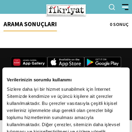
ARAMA SONUÇLARI
0 SONUÇ
Verilerinizin sorumlu kullanımı
Sizlere daha iyi bir hizmet sunabilmek için İnternet
2026
Fikriyat
. Tüm hakları saklıdır.
Sitemizde kendimize ve üçüncü kişilere ait çerezler
kullanılmaktadır. Bu çerezler vasıtasıyla çeşitli kişisel
verileriniz işlenmekte olup gerekli olan çerezler bilgi
toplumu hizmetlerinin sunulması amacıyla
kullanılmaktadır. Diğer çerezler, sitemizin daha işlevsel
kılınması ve kişiselleştirilmesi ve sizlere yönelik