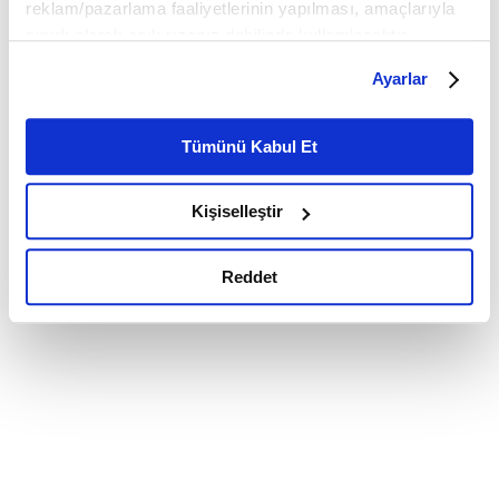
reklam/pazarlama faaliyetlerinin yapılması, amaçlarıyla
sınırlı olarak açık rızanız dahilinde kullanılacaktır.
Çerezlere ilişkin tercihlerinizi çerez paneli vasıtasıyla
Ayarlar
belirleyebilirsiniz. Çerezlere ilişkin detaylı bilgi için
Ayarlar butonuna tıklayabilir,
Çerez Bilgilendirme
Metnimizi ziyaret edebilirsiniz.
Tümünü Kabul Et
6698 sayılı Kişisel Verilerin Korunması Kanunu uyarınca
hazırlanmış olan İnternet Sitesi Aydınlatma Metnimizi
Kişiselleştir
okumak ve sitemizi ziyaretiniz kapsamında
gerçekleştirilen veri işleme faaliyetleri ile ilgili daha
detaylı bilgi almak için lütfen
tıklayınız.
Reddet