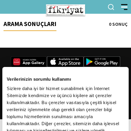
ARAMA SONUÇLARI
0 SONUÇ
Verilerinizin sorumlu kullanımı
Sizlere daha iyi bir hizmet sunabilmek için İnternet
2026
Fikriyat
. Tüm hakları saklıdır.
Sitemizde kendimize ve üçüncü kişilere ait çerezler
kullanılmaktadır. Bu çerezler vasıtasıyla çeşitli kişisel
verileriniz işlenmekte olup gerekli olan çerezler bilgi
toplumu hizmetlerinin sunulması amacıyla
kullanılmaktadır. Diğer çerezler, sitemizin daha işlevsel
kılınması ve kişiselleştirilmesi ve sizlere yönelik