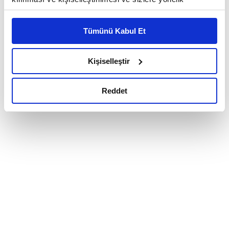
reklam/pazarlama faaliyetlerinin yapılması, amaçlarıyla
sınırlı olarak açık rızanız dahilinde kullanılacaktır.
Tümünü Kabul Et
Çerezlere ilişkin tercihlerinizi çerez paneli vasıtasıyla
belirleyebilirsiniz. Çerezlere ilişkin detaylı bilgi için
Ayarlar butonuna tıklayabilir,
Çerez Bilgilendirme
Kişiselleştir
Metnimizi ziyaret edebilirsiniz.
6698 sayılı Kişisel Verilerin Korunması Kanunu uyarınca
Reddet
hazırlanmış olan İnternet Sitesi Aydınlatma Metnimizi
okumak ve sitemizi ziyaretiniz kapsamında
gerçekleştirilen veri işleme faaliyetleri ile ilgili daha
detaylı bilgi almak için lütfen
tıklayınız.