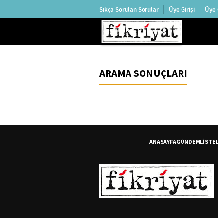
Sıkça Sorulan Sorular
Üye Girişi
Üye 
ARAMA SONUÇLARI
ANASAYFA
GÜNDEM
LİSTE