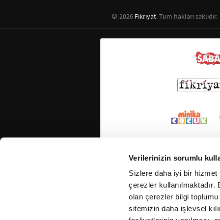
2026
Fikriyat
. Tüm hakları saklıdır.
Verilerinizin sorumlu kull
Sizlere daha iyi bir hizmet
çerezler kullanılmaktadır. B
olan çerezler bilgi toplumu
sitemizin daha işlevsel kıl