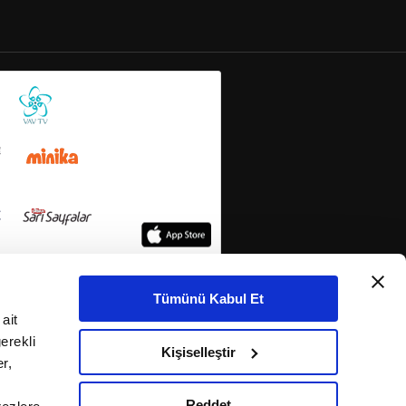
Tümünü Kabul Et
ait
erekli
Kişiselleştir
r,
Reddet