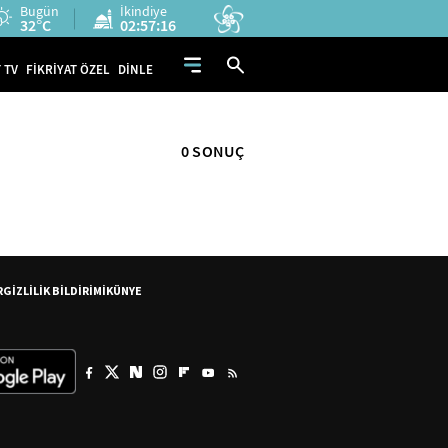
Bugün
İkindiye
32°C
02:57:16
 TV
FİKRİYAT ÖZEL
DİNLE
0 SONUÇ
R
GİZLİLİK BİLDİRİMİ
KÜNYE