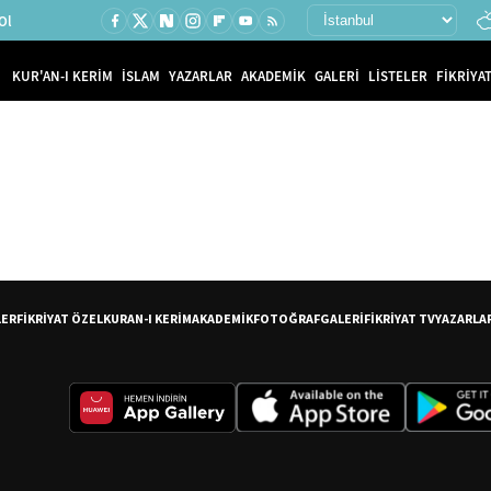
Ol
KUR'AN-I KERİM
İSLAM
YAZARLAR
AKADEMİK
GALERİ
LİSTELER
FİKRİYAT
LER
FİKRİYAT ÖZEL
KURAN-I KERİM
AKADEMİK
FOTOĞRAF
GALERİ
FİKRİYAT TV
YAZARLA