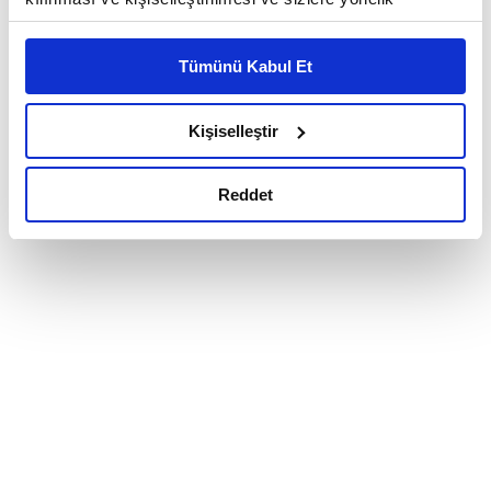
reklam/pazarlama faaliyetlerinin yapılması, amaçlarıyla
sınırlı olarak açık rızanız dahilinde kullanılacaktır.
Tümünü Kabul Et
Çerezlere ilişkin tercihlerinizi çerez paneli vasıtasıyla
belirleyebilirsiniz. Çerezlere ilişkin detaylı bilgi için
Ayarlar butonuna tıklayabilir,
Çerez Bilgilendirme
Kişiselleştir
Metnimizi ziyaret edebilirsiniz.
6698 sayılı Kişisel Verilerin Korunması Kanunu uyarınca
Reddet
hazırlanmış olan İnternet Sitesi Aydınlatma Metnimizi
okumak ve sitemizi ziyaretiniz kapsamında
gerçekleştirilen veri işleme faaliyetleri ile ilgili daha
detaylı bilgi almak için lütfen
tıklayınız.