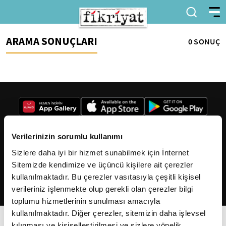
ARAMA SONUÇLARI
0 SONUÇ
Verilerinizin sorumlu kullanımı
Sizlere daha iyi bir hizmet sunabilmek için İnternet
2026
Fikriyat
. Tüm hakları saklıdır.
Sitemizde kendimize ve üçüncü kişilere ait çerezler
kullanılmaktadır. Bu çerezler vasıtasıyla çeşitli kişisel
verileriniz işlenmekte olup gerekli olan çerezler bilgi
toplumu hizmetlerinin sunulması amacıyla
kullanılmaktadır. Diğer çerezler, sitemizin daha işlevsel
kılınması ve kişiselleştirilmesi ve sizlere yönelik