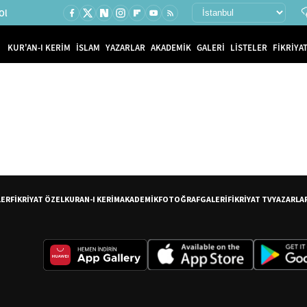
Ol
KUR'AN-I KERİM
İSLAM
YAZARLAR
AKADEMİK
GALERİ
LİSTELER
FİKRİYAT
LER
FİKRİYAT ÖZEL
KURAN-I KERİM
AKADEMİK
FOTOĞRAF
GALERİ
FİKRİYAT TV
YAZARLA