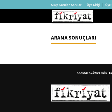
Sıkça Sorulan Sorular
Üye Girişi
Üye 
ARAMA SONUÇLARI
ANASAYFA
GÜNDEM
LİSTE