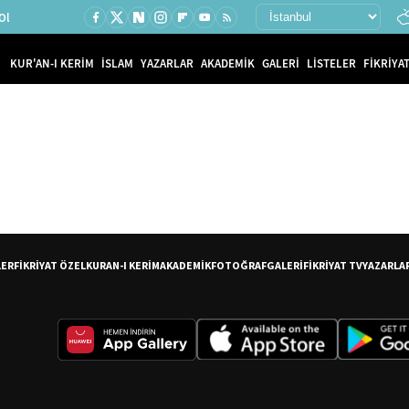
Ol
KUR'AN-I KERİM
İSLAM
YAZARLAR
AKADEMİK
GALERİ
LİSTELER
FİKRİYAT
LER
FİKRİYAT ÖZEL
KURAN-I KERİM
AKADEMİK
FOTOĞRAF
GALERİ
FİKRİYAT TV
YAZARLA