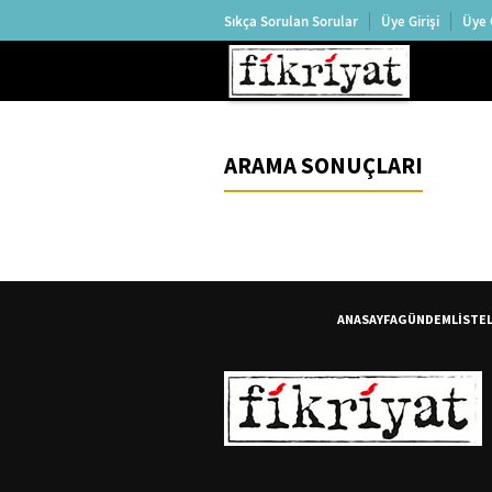
Sıkça Sorulan Sorular
Üye Girişi
Üye 
ARAMA SONUÇLARI
ANASAYFA
GÜNDEM
LİSTE