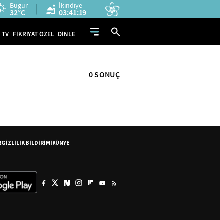
Bugün
İkindiye
32°C
03:41:19
 TV
FİKRİYAT ÖZEL
DİNLE
0 SONUÇ
R
GİZLİLİK BİLDİRİMİ
KÜNYE