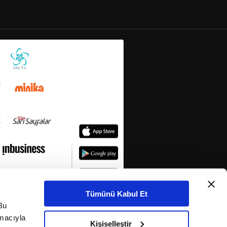
Tümünü Kabul Et
Bu
amacıyla
Kişiselleştir