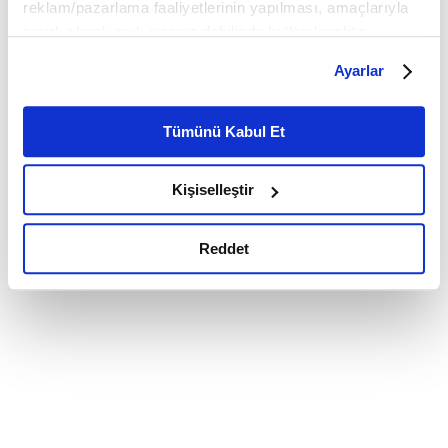
reklam/pazarlama faaliyetlerinin yapılması, amaçlarıyla
sınırlı olarak açık rızanız dahilinde kullanılacaktır.
Çerezlere ilişkin tercihlerinizi çerez paneli vasıtasıyla
Ayarlar
belirleyebilirsiniz. Çerezlere ilişkin detaylı bilgi için
Ayarlar butonuna tıklayabilir,
Çerez Bilgilendirme
Metnimizi ziyaret edebilirsiniz.
Tümünü Kabul Et
6698 sayılı Kişisel Verilerin Korunması Kanunu uyarınca
hazırlanmış olan İnternet Sitesi Aydınlatma Metnimizi
Kişiselleştir
okumak ve sitemizi ziyaretiniz kapsamında
gerçekleştirilen veri işleme faaliyetleri ile ilgili daha
detaylı bilgi almak için lütfen
tıklayınız.
Reddet