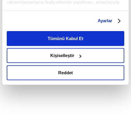
reklam/pazarlama faaliyetlerinin yapılması, amaçlarıyla
sınırlı olarak açık rızanız dahilinde kullanılacaktır.
Çerezlere ilişkin tercihlerinizi çerez paneli vasıtasıyla
Ayarlar
belirleyebilirsiniz. Çerezlere ilişkin detaylı bilgi için
Ayarlar butonuna tıklayabilir,
Çerez Bilgilendirme
Metnimizi ziyaret edebilirsiniz.
Tümünü Kabul Et
6698 sayılı Kişisel Verilerin Korunması Kanunu uyarınca
hazırlanmış olan İnternet Sitesi Aydınlatma Metnimizi
Kişiselleştir
okumak ve sitemizi ziyaretiniz kapsamında
gerçekleştirilen veri işleme faaliyetleri ile ilgili daha
detaylı bilgi almak için lütfen
tıklayınız.
Reddet