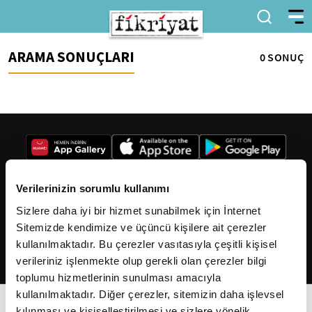
ARAMA SONUÇLARI
0 SONUÇ
Verilerinizin sorumlu kullanımı
Sizlere daha iyi bir hizmet sunabilmek için İnternet
2026
Fikriyat
. Tüm hakları saklıdır.
Sitemizde kendimize ve üçüncü kişilere ait çerezler
kullanılmaktadır. Bu çerezler vasıtasıyla çeşitli kişisel
verileriniz işlenmekte olup gerekli olan çerezler bilgi
toplumu hizmetlerinin sunulması amacıyla
kullanılmaktadır. Diğer çerezler, sitemizin daha işlevsel
kılınması ve kişiselleştirilmesi ve sizlere yönelik