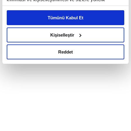
reklam/pazarlama faaliyetlerinin yapılması, amaçlarıyla
sınırlı olarak açık rızanız dahilinde kullanılacaktır.
Tümünü Kabul Et
Çerezlere ilişkin tercihlerinizi çerez paneli vasıtasıyla
belirleyebilirsiniz. Çerezlere ilişkin detaylı bilgi için
Ayarlar butonuna tıklayabilir,
Çerez Bilgilendirme
Kişiselleştir
Metnimizi ziyaret edebilirsiniz.
6698 sayılı Kişisel Verilerin Korunması Kanunu uyarınca
Reddet
hazırlanmış olan İnternet Sitesi Aydınlatma Metnimizi
okumak ve sitemizi ziyaretiniz kapsamında
gerçekleştirilen veri işleme faaliyetleri ile ilgili daha
detaylı bilgi almak için lütfen
tıklayınız.