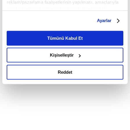
reklam/pazarlama faaliyetlerinin yapılması, amaçlarıyla
sınırlı olarak açık rızanız dahilinde kullanılacaktır.
Çerezlere ilişkin tercihlerinizi çerez paneli vasıtasıyla
Ayarlar
belirleyebilirsiniz. Çerezlere ilişkin detaylı bilgi için
Ayarlar butonuna tıklayabilir,
Çerez Bilgilendirme
Metnimizi ziyaret edebilirsiniz.
Tümünü Kabul Et
6698 sayılı Kişisel Verilerin Korunması Kanunu uyarınca
hazırlanmış olan İnternet Sitesi Aydınlatma Metnimizi
Kişiselleştir
okumak ve sitemizi ziyaretiniz kapsamında
gerçekleştirilen veri işleme faaliyetleri ile ilgili daha
detaylı bilgi almak için lütfen
tıklayınız.
Reddet