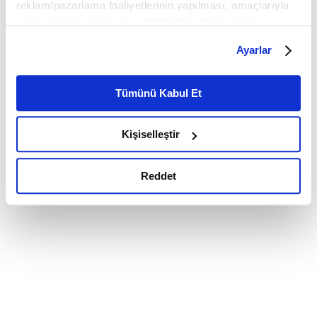
reklam/pazarlama faaliyetlerinin yapılması, amaçlarıyla
sınırlı olarak açık rızanız dahilinde kullanılacaktır.
Çerezlere ilişkin tercihlerinizi çerez paneli vasıtasıyla
Ayarlar
belirleyebilirsiniz. Çerezlere ilişkin detaylı bilgi için
Ayarlar butonuna tıklayabilir,
Çerez Bilgilendirme
Metnimizi ziyaret edebilirsiniz.
Tümünü Kabul Et
6698 sayılı Kişisel Verilerin Korunması Kanunu uyarınca
hazırlanmış olan İnternet Sitesi Aydınlatma Metnimizi
Kişiselleştir
okumak ve sitemizi ziyaretiniz kapsamında
gerçekleştirilen veri işleme faaliyetleri ile ilgili daha
detaylı bilgi almak için lütfen
tıklayınız.
Reddet