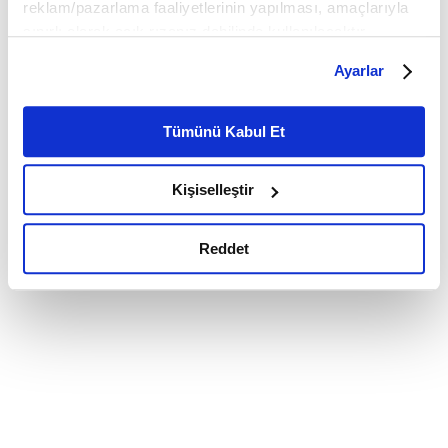
reklam/pazarlama faaliyetlerinin yapılması, amaçlarıyla
sınırlı olarak açık rızanız dahilinde kullanılacaktır.
Çerezlere ilişkin tercihlerinizi çerez paneli vasıtasıyla
Ayarlar
belirleyebilirsiniz. Çerezlere ilişkin detaylı bilgi için
Ayarlar butonuna tıklayabilir,
Çerez Bilgilendirme
Metnimizi ziyaret edebilirsiniz.
Tümünü Kabul Et
6698 sayılı Kişisel Verilerin Korunması Kanunu uyarınca
hazırlanmış olan İnternet Sitesi Aydınlatma Metnimizi
Kişiselleştir
okumak ve sitemizi ziyaretiniz kapsamında
gerçekleştirilen veri işleme faaliyetleri ile ilgili daha
detaylı bilgi almak için lütfen
tıklayınız.
Reddet