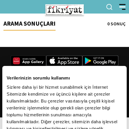
ARAMA SONUÇLARI
0 SONUÇ
Verilerinizin sorumlu kullanımı
Sizlere daha iyi bir hizmet sunabilmek için İnternet
2026
Fikriyat
. Tüm hakları saklıdır.
Sitemizde kendimize ve üçüncü kişilere ait çerezler
kullanılmaktadır. Bu çerezler vasıtasıyla çeşitli kişisel
verileriniz işlenmekte olup gerekli olan çerezler bilgi
toplumu hizmetlerinin sunulması amacıyla
kullanılmaktadır. Diğer çerezler, sitemizin daha işlevsel
kılınması ve kişiselleştirilmesi ve sizlere yönelik