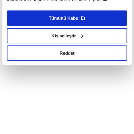
reklam/pazarlama faaliyetlerinin yapılması, amaçlarıyla
sınırlı olarak açık rızanız dahilinde kullanılacaktır.
Tümünü Kabul Et
Çerezlere ilişkin tercihlerinizi çerez paneli vasıtasıyla
belirleyebilirsiniz. Çerezlere ilişkin detaylı bilgi için
Ayarlar butonuna tıklayabilir,
Çerez Bilgilendirme
Kişiselleştir
Metnimizi ziyaret edebilirsiniz.
6698 sayılı Kişisel Verilerin Korunması Kanunu uyarınca
Reddet
hazırlanmış olan İnternet Sitesi Aydınlatma Metnimizi
okumak ve sitemizi ziyaretiniz kapsamında
gerçekleştirilen veri işleme faaliyetleri ile ilgili daha
detaylı bilgi almak için lütfen
tıklayınız.