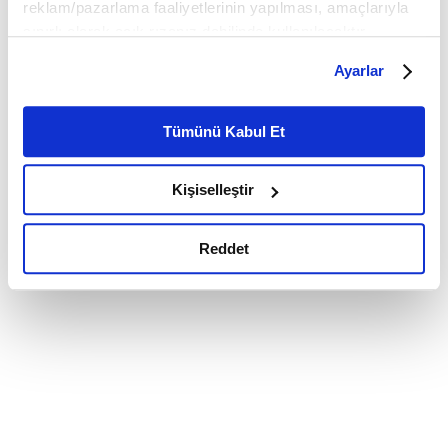
reklam/pazarlama faaliyetlerinin yapılması, amaçlarıyla
sınırlı olarak açık rızanız dahilinde kullanılacaktır.
Çerezlere ilişkin tercihlerinizi çerez paneli vasıtasıyla
Ayarlar
belirleyebilirsiniz. Çerezlere ilişkin detaylı bilgi için
Ayarlar butonuna tıklayabilir,
Çerez Bilgilendirme
Metnimizi ziyaret edebilirsiniz.
Tümünü Kabul Et
6698 sayılı Kişisel Verilerin Korunması Kanunu uyarınca
hazırlanmış olan İnternet Sitesi Aydınlatma Metnimizi
Kişiselleştir
okumak ve sitemizi ziyaretiniz kapsamında
gerçekleştirilen veri işleme faaliyetleri ile ilgili daha
detaylı bilgi almak için lütfen
tıklayınız.
Reddet