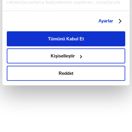
reklam/pazarlama faaliyetlerinin yapılması, amaçlarıyla
sınırlı olarak açık rızanız dahilinde kullanılacaktır.
Çerezlere ilişkin tercihlerinizi çerez paneli vasıtasıyla
Ayarlar
belirleyebilirsiniz. Çerezlere ilişkin detaylı bilgi için
Ayarlar butonuna tıklayabilir,
Çerez Bilgilendirme
Metnimizi ziyaret edebilirsiniz.
Tümünü Kabul Et
6698 sayılı Kişisel Verilerin Korunması Kanunu uyarınca
hazırlanmış olan İnternet Sitesi Aydınlatma Metnimizi
Kişiselleştir
okumak ve sitemizi ziyaretiniz kapsamında
gerçekleştirilen veri işleme faaliyetleri ile ilgili daha
detaylı bilgi almak için lütfen
tıklayınız.
Reddet