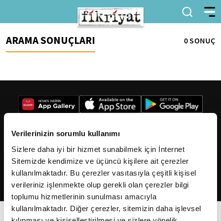
ARAMA SONUÇLARI
0 SONUÇ
Verilerinizin sorumlu kullanımı
Sizlere daha iyi bir hizmet sunabilmek için İnternet
2026
Fikriyat
. Tüm hakları saklıdır.
Sitemizde kendimize ve üçüncü kişilere ait çerezler
kullanılmaktadır. Bu çerezler vasıtasıyla çeşitli kişisel
verileriniz işlenmekte olup gerekli olan çerezler bilgi
toplumu hizmetlerinin sunulması amacıyla
kullanılmaktadır. Diğer çerezler, sitemizin daha işlevsel
kılınması ve kişiselleştirilmesi ve sizlere yönelik