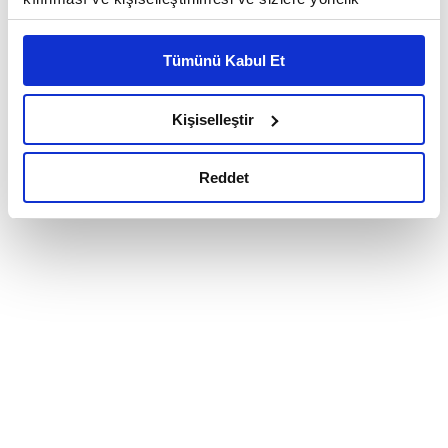
reklam/pazarlama faaliyetlerinin yapılması, amaçlarıyla
sınırlı olarak açık rızanız dahilinde kullanılacaktır.
Tümünü Kabul Et
Çerezlere ilişkin tercihlerinizi çerez paneli vasıtasıyla
belirleyebilirsiniz. Çerezlere ilişkin detaylı bilgi için
Ayarlar butonuna tıklayabilir,
Çerez Bilgilendirme
Kişiselleştir
Metnimizi ziyaret edebilirsiniz.
6698 sayılı Kişisel Verilerin Korunması Kanunu uyarınca
Reddet
hazırlanmış olan İnternet Sitesi Aydınlatma Metnimizi
okumak ve sitemizi ziyaretiniz kapsamında
gerçekleştirilen veri işleme faaliyetleri ile ilgili daha
detaylı bilgi almak için lütfen
tıklayınız.