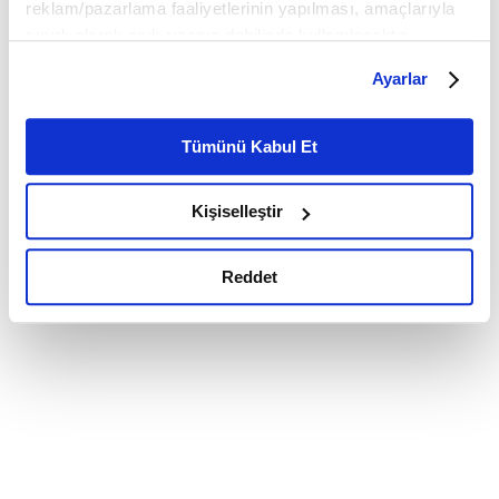
reklam/pazarlama faaliyetlerinin yapılması, amaçlarıyla
sınırlı olarak açık rızanız dahilinde kullanılacaktır.
Çerezlere ilişkin tercihlerinizi çerez paneli vasıtasıyla
Ayarlar
belirleyebilirsiniz. Çerezlere ilişkin detaylı bilgi için
Ayarlar butonuna tıklayabilir,
Çerez Bilgilendirme
Metnimizi ziyaret edebilirsiniz.
Tümünü Kabul Et
6698 sayılı Kişisel Verilerin Korunması Kanunu uyarınca
hazırlanmış olan İnternet Sitesi Aydınlatma Metnimizi
Kişiselleştir
okumak ve sitemizi ziyaretiniz kapsamında
gerçekleştirilen veri işleme faaliyetleri ile ilgili daha
detaylı bilgi almak için lütfen
tıklayınız.
Reddet