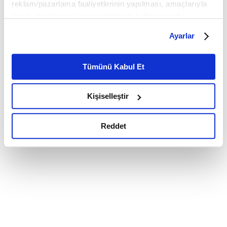
reklam/pazarlama faaliyetlerinin yapılması, amaçlarıyla
sınırlı olarak açık rızanız dahilinde kullanılacaktır.
Çerezlere ilişkin tercihlerinizi çerez paneli vasıtasıyla
Ayarlar
belirleyebilirsiniz. Çerezlere ilişkin detaylı bilgi için
Ayarlar butonuna tıklayabilir,
Çerez Bilgilendirme
Metnimizi ziyaret edebilirsiniz.
Tümünü Kabul Et
6698 sayılı Kişisel Verilerin Korunması Kanunu uyarınca
hazırlanmış olan İnternet Sitesi Aydınlatma Metnimizi
Kişiselleştir
okumak ve sitemizi ziyaretiniz kapsamında
gerçekleştirilen veri işleme faaliyetleri ile ilgili daha
detaylı bilgi almak için lütfen
tıklayınız.
Reddet