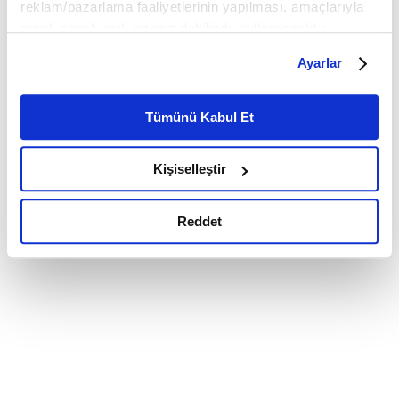
reklam/pazarlama faaliyetlerinin yapılması, amaçlarıyla
sınırlı olarak açık rızanız dahilinde kullanılacaktır.
Çerezlere ilişkin tercihlerinizi çerez paneli vasıtasıyla
Ayarlar
belirleyebilirsiniz. Çerezlere ilişkin detaylı bilgi için
Ayarlar butonuna tıklayabilir,
Çerez Bilgilendirme
Metnimizi ziyaret edebilirsiniz.
Tümünü Kabul Et
6698 sayılı Kişisel Verilerin Korunması Kanunu uyarınca
hazırlanmış olan İnternet Sitesi Aydınlatma Metnimizi
Kişiselleştir
okumak ve sitemizi ziyaretiniz kapsamında
gerçekleştirilen veri işleme faaliyetleri ile ilgili daha
detaylı bilgi almak için lütfen
tıklayınız.
Reddet