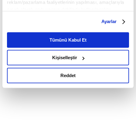
reklam/pazarlama faaliyetlerinin yapılması, amaçlarıyla
sınırlı olarak açık rızanız dahilinde kullanılacaktır.
Çerezlere ilişkin tercihlerinizi çerez paneli vasıtasıyla
Ayarlar
belirleyebilirsiniz. Çerezlere ilişkin detaylı bilgi için
Ayarlar butonuna tıklayabilir,
Çerez Bilgilendirme
Metnimizi ziyaret edebilirsiniz.
Tümünü Kabul Et
6698 sayılı Kişisel Verilerin Korunması Kanunu uyarınca
hazırlanmış olan İnternet Sitesi Aydınlatma Metnimizi
Kişiselleştir
okumak ve sitemizi ziyaretiniz kapsamında
gerçekleştirilen veri işleme faaliyetleri ile ilgili daha
detaylı bilgi almak için lütfen
tıklayınız.
Reddet