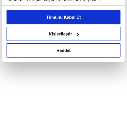
reklam/pazarlama faaliyetlerinin yapılması, amaçlarıyla
sınırlı olarak açık rızanız dahilinde kullanılacaktır.
Tümünü Kabul Et
Çerezlere ilişkin tercihlerinizi çerez paneli vasıtasıyla
belirleyebilirsiniz. Çerezlere ilişkin detaylı bilgi için
Ayarlar butonuna tıklayabilir,
Çerez Bilgilendirme
Kişiselleştir
Metnimizi ziyaret edebilirsiniz.
6698 sayılı Kişisel Verilerin Korunması Kanunu uyarınca
Reddet
hazırlanmış olan İnternet Sitesi Aydınlatma Metnimizi
okumak ve sitemizi ziyaretiniz kapsamında
gerçekleştirilen veri işleme faaliyetleri ile ilgili daha
detaylı bilgi almak için lütfen
tıklayınız.