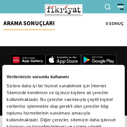
ARAMA SONUÇLARI
0 SONUÇ
Verilerinizin sorumlu kullanımı
Sizlere daha iyi bir hizmet sunabilmek için İnternet
2026
Fikriyat
. Tüm hakları saklıdır.
Sitemizde kendimize ve üçüncü kişilere ait çerezler
kullanılmaktadır. Bu çerezler vasıtasıyla çeşitli kişisel
verileriniz işlenmekte olup gerekli olan çerezler bilgi
toplumu hizmetlerinin sunulması amacıyla
kullanılmaktadır. Diğer çerezler, sitemizin daha işlevsel
kılınması ve kişiselleştirilmesi ve sizlere yönelik