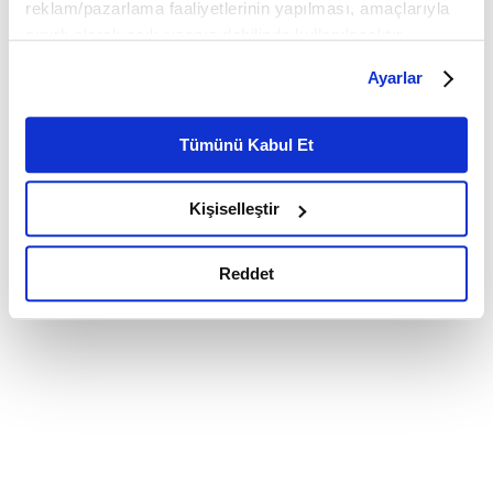
reklam/pazarlama faaliyetlerinin yapılması, amaçlarıyla
sınırlı olarak açık rızanız dahilinde kullanılacaktır.
Çerezlere ilişkin tercihlerinizi çerez paneli vasıtasıyla
Ayarlar
belirleyebilirsiniz. Çerezlere ilişkin detaylı bilgi için
Ayarlar butonuna tıklayabilir,
Çerez Bilgilendirme
Metnimizi ziyaret edebilirsiniz.
Tümünü Kabul Et
6698 sayılı Kişisel Verilerin Korunması Kanunu uyarınca
hazırlanmış olan İnternet Sitesi Aydınlatma Metnimizi
Kişiselleştir
okumak ve sitemizi ziyaretiniz kapsamında
gerçekleştirilen veri işleme faaliyetleri ile ilgili daha
detaylı bilgi almak için lütfen
tıklayınız.
Reddet