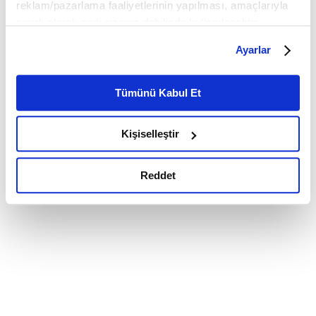
reklam/pazarlama faaliyetlerinin yapılması, amaçlarıyla
sınırlı olarak açık rızanız dahilinde kullanılacaktır.
Çerezlere ilişkin tercihlerinizi çerez paneli vasıtasıyla
Ayarlar
belirleyebilirsiniz. Çerezlere ilişkin detaylı bilgi için
Ayarlar butonuna tıklayabilir,
Çerez Bilgilendirme
Metnimizi ziyaret edebilirsiniz.
Tümünü Kabul Et
6698 sayılı Kişisel Verilerin Korunması Kanunu uyarınca
hazırlanmış olan İnternet Sitesi Aydınlatma Metnimizi
Kişiselleştir
okumak ve sitemizi ziyaretiniz kapsamında
gerçekleştirilen veri işleme faaliyetleri ile ilgili daha
detaylı bilgi almak için lütfen
tıklayınız.
Reddet