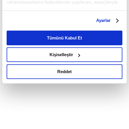
reklam/pazarlama faaliyetlerinin yapılması, amaçlarıyla
sınırlı olarak açık rızanız dahilinde kullanılacaktır.
Çerezlere ilişkin tercihlerinizi çerez paneli vasıtasıyla
Ayarlar
belirleyebilirsiniz. Çerezlere ilişkin detaylı bilgi için
Ayarlar butonuna tıklayabilir,
Çerez Bilgilendirme
Metnimizi ziyaret edebilirsiniz.
Tümünü Kabul Et
6698 sayılı Kişisel Verilerin Korunması Kanunu uyarınca
hazırlanmış olan İnternet Sitesi Aydınlatma Metnimizi
Kişiselleştir
okumak ve sitemizi ziyaretiniz kapsamında
gerçekleştirilen veri işleme faaliyetleri ile ilgili daha
detaylı bilgi almak için lütfen
tıklayınız.
Reddet