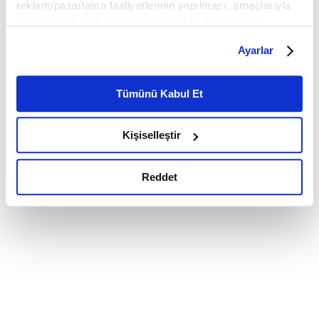
reklam/pazarlama faaliyetlerinin yapılması, amaçlarıyla
sınırlı olarak açık rızanız dahilinde kullanılacaktır.
Çerezlere ilişkin tercihlerinizi çerez paneli vasıtasıyla
Ayarlar
belirleyebilirsiniz. Çerezlere ilişkin detaylı bilgi için
Ayarlar butonuna tıklayabilir,
Çerez Bilgilendirme
Metnimizi ziyaret edebilirsiniz.
Tümünü Kabul Et
6698 sayılı Kişisel Verilerin Korunması Kanunu uyarınca
hazırlanmış olan İnternet Sitesi Aydınlatma Metnimizi
Kişiselleştir
okumak ve sitemizi ziyaretiniz kapsamında
gerçekleştirilen veri işleme faaliyetleri ile ilgili daha
detaylı bilgi almak için lütfen
tıklayınız.
Reddet