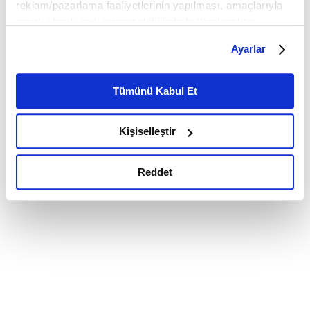
reklam/pazarlama faaliyetlerinin yapılması, amaçlarıyla
sınırlı olarak açık rızanız dahilinde kullanılacaktır.
Çerezlere ilişkin tercihlerinizi çerez paneli vasıtasıyla
Ayarlar
belirleyebilirsiniz. Çerezlere ilişkin detaylı bilgi için
Ayarlar butonuna tıklayabilir,
Çerez Bilgilendirme
Metnimizi ziyaret edebilirsiniz.
Tümünü Kabul Et
6698 sayılı Kişisel Verilerin Korunması Kanunu uyarınca
hazırlanmış olan İnternet Sitesi Aydınlatma Metnimizi
Kişiselleştir
okumak ve sitemizi ziyaretiniz kapsamında
gerçekleştirilen veri işleme faaliyetleri ile ilgili daha
detaylı bilgi almak için lütfen
tıklayınız.
Reddet