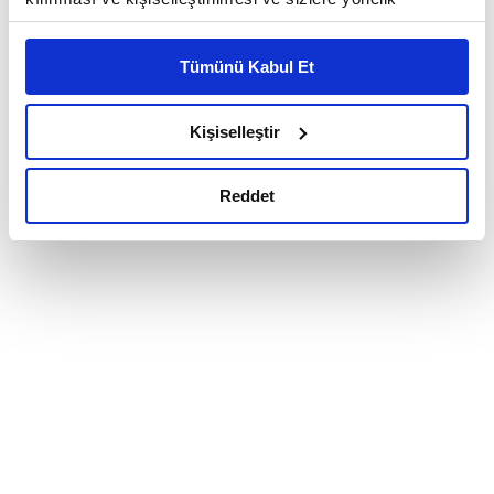
reklam/pazarlama faaliyetlerinin yapılması, amaçlarıyla
sınırlı olarak açık rızanız dahilinde kullanılacaktır.
Tümünü Kabul Et
Çerezlere ilişkin tercihlerinizi çerez paneli vasıtasıyla
belirleyebilirsiniz. Çerezlere ilişkin detaylı bilgi için
Ayarlar butonuna tıklayabilir,
Çerez Bilgilendirme
Kişiselleştir
Metnimizi ziyaret edebilirsiniz.
6698 sayılı Kişisel Verilerin Korunması Kanunu uyarınca
Reddet
hazırlanmış olan İnternet Sitesi Aydınlatma Metnimizi
okumak ve sitemizi ziyaretiniz kapsamında
gerçekleştirilen veri işleme faaliyetleri ile ilgili daha
detaylı bilgi almak için lütfen
tıklayınız.