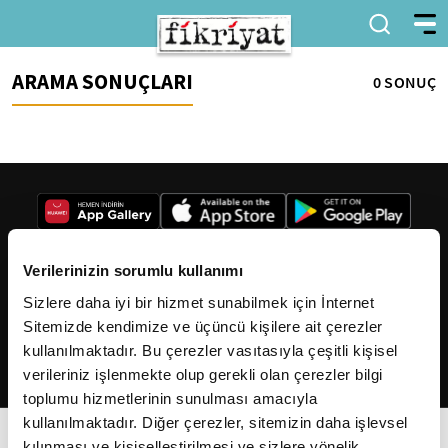
ARAMA SONUÇLARI
0 SONUÇ
Verilerinizin sorumlu kullanımı
Sizlere daha iyi bir hizmet sunabilmek için İnternet
2026
Fikriyat
. Tüm hakları saklıdır.
Sitemizde kendimize ve üçüncü kişilere ait çerezler
kullanılmaktadır. Bu çerezler vasıtasıyla çeşitli kişisel
verileriniz işlenmekte olup gerekli olan çerezler bilgi
toplumu hizmetlerinin sunulması amacıyla
kullanılmaktadır. Diğer çerezler, sitemizin daha işlevsel
kılınması ve kişiselleştirilmesi ve sizlere yönelik