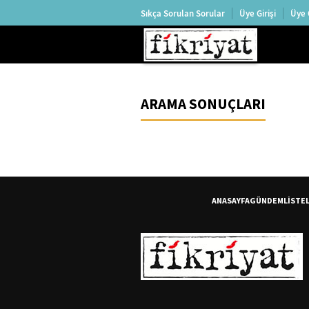
Sıkça Sorulan Sorular
Üye Girişi
Üye 
ARAMA SONUÇLARI
ANASAYFA
GÜNDEM
LİSTE