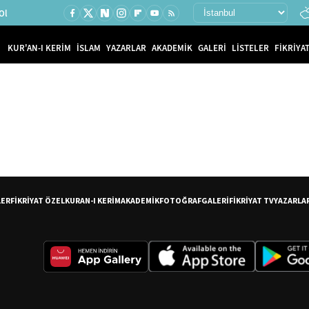
Ol
KUR'AN-I KERİM
İSLAM
YAZARLAR
AKADEMİK
GALERİ
LİSTELER
FİKRİYAT
LER
FİKRİYAT ÖZEL
KURAN-I KERİM
AKADEMİK
FOTOĞRAF
GALERİ
FİKRİYAT TV
YAZARLA