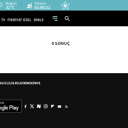
Bugün
Yatsıya
32°C
01:00:22
 TV
FİKRİYAT ÖZEL
DİNLE
0 SONUÇ
R
GİZLİLİK BİLDİRİMİ
KÜNYE