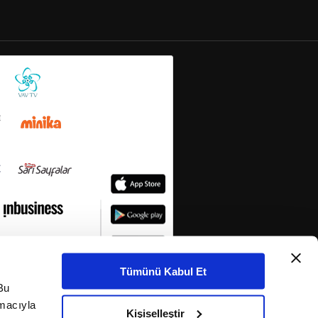
Tümünü Kabul Et
Bu
amacıyla
Kişiselleştir