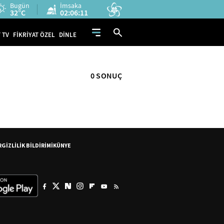
Bugün
İmsaka
32°C
02:06:11
 TV
FİKRİYAT ÖZEL
DİNLE
0 SONUÇ
R
GİZLİLİK BİLDİRİMİ
KÜNYE