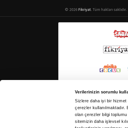
2026
Fikriyat
. Tüm hakları saklıdır.
Verilerinizin sorumlu kull
Sizlere daha iyi bir hizmet
çerezler kullanılmaktadır. B
olan çerezler bilgi toplumu
sitemizin daha işlevsel kıl