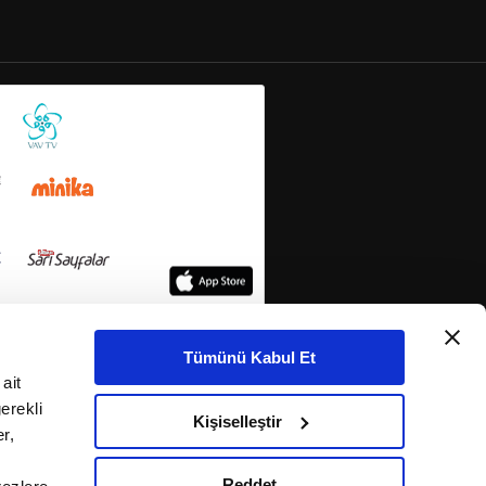
Tümünü Kabul Et
ait
erekli
Kişiselleştir
r,
Reddet