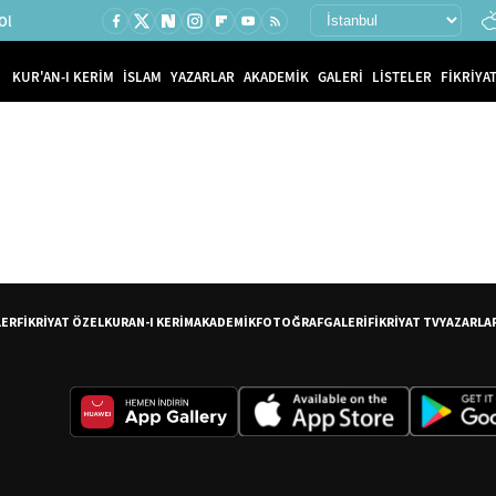
Ol
KUR'AN-I KERİM
İSLAM
YAZARLAR
AKADEMİK
GALERİ
LİSTELER
FİKRİYAT
LER
FİKRİYAT ÖZEL
KURAN-I KERİM
AKADEMİK
FOTOĞRAF
GALERİ
FİKRİYAT TV
YAZARLA