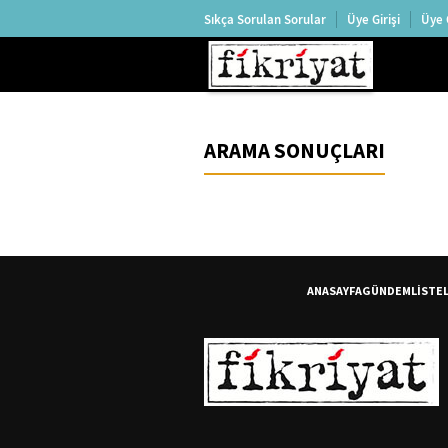
Sıkça Sorulan Sorular
Üye Girişi
Üye 
ARAMA SONUÇLARI
ANASAYFA
GÜNDEM
LİSTE