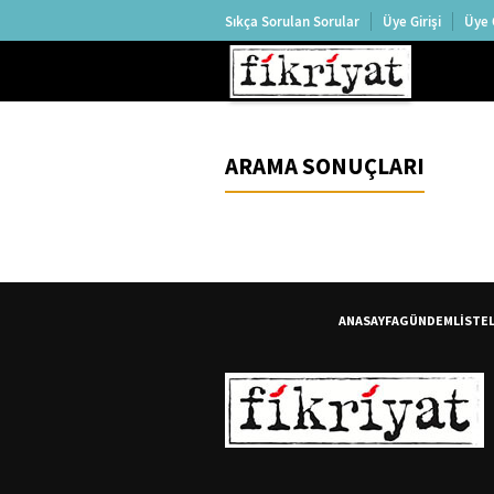
Sıkça Sorulan Sorular
Üye Girişi
Üye 
ARAMA SONUÇLARI
ANASAYFA
GÜNDEM
LİSTE