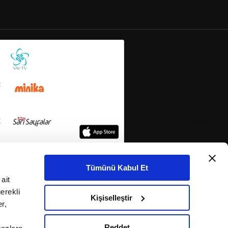
Tümünü Kabul Et
ait
erekli
Kişiselleştir
r,
Reddet