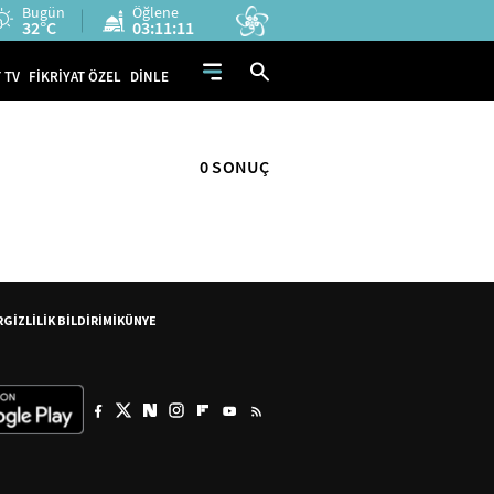
Bugün
Öğlene
32°C
03:11:10
 TV
FİKRİYAT ÖZEL
DİNLE
0 SONUÇ
R
GİZLİLİK BİLDİRİMİ
KÜNYE