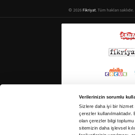
2026
Fikriyat
. Tüm hakları saklıdır.
Verilerinizin sorumlu kull
Sizlere daha iyi bir hizmet
çerezler kullanılmaktadır. B
olan çerezler bilgi toplumu
sitemizin daha işlevsel kıl