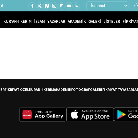
Ol
KUR'AN-I KERİM
İSLAM
YAZARLAR
AKADEMİK
GALERİ
LİSTELER
FİKRİYAT
LER
FİKRİYAT ÖZEL
KURAN-I KERİM
AKADEMİK
FOTOĞRAF
GALERİ
FİKRİYAT TV
YAZARLA