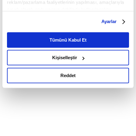
reklam/pazarlama faaliyetlerinin yapılması, amaçlarıyla
sınırlı olarak açık rızanız dahilinde kullanılacaktır.
Çerezlere ilişkin tercihlerinizi çerez paneli vasıtasıyla
Ayarlar
belirleyebilirsiniz. Çerezlere ilişkin detaylı bilgi için
Ayarlar butonuna tıklayabilir,
Çerez Bilgilendirme
Metnimizi ziyaret edebilirsiniz.
Tümünü Kabul Et
6698 sayılı Kişisel Verilerin Korunması Kanunu uyarınca
hazırlanmış olan İnternet Sitesi Aydınlatma Metnimizi
Kişiselleştir
okumak ve sitemizi ziyaretiniz kapsamında
gerçekleştirilen veri işleme faaliyetleri ile ilgili daha
detaylı bilgi almak için lütfen
tıklayınız.
Reddet