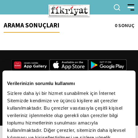
ARAMA SONUÇLARI
0 SONUÇ
Verilerinizin sorumlu kullanımı
Sizlere daha iyi bir hizmet sunabilmek için İnternet
2026
Fikriyat
. Tüm hakları saklıdır.
Sitemizde kendimize ve üçüncü kişilere ait çerezler
kullanılmaktadır. Bu çerezler vasıtasıyla çeşitli kişisel
verileriniz işlenmekte olup gerekli olan çerezler bilgi
toplumu hizmetlerinin sunulması amacıyla
kullanılmaktadır. Diğer çerezler, sitemizin daha işlevsel
kılınması ve kişiselleştirilmesi ve sizlere yönelik