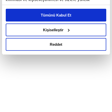
reklam/pazarlama faaliyetlerinin yapılması, amaçlarıyla
sınırlı olarak açık rızanız dahilinde kullanılacaktır.
Tümünü Kabul Et
Çerezlere ilişkin tercihlerinizi çerez paneli vasıtasıyla
belirleyebilirsiniz. Çerezlere ilişkin detaylı bilgi için
Ayarlar butonuna tıklayabilir,
Çerez Bilgilendirme
Kişiselleştir
Metnimizi ziyaret edebilirsiniz.
6698 sayılı Kişisel Verilerin Korunması Kanunu uyarınca
Reddet
hazırlanmış olan İnternet Sitesi Aydınlatma Metnimizi
okumak ve sitemizi ziyaretiniz kapsamında
gerçekleştirilen veri işleme faaliyetleri ile ilgili daha
detaylı bilgi almak için lütfen
tıklayınız.