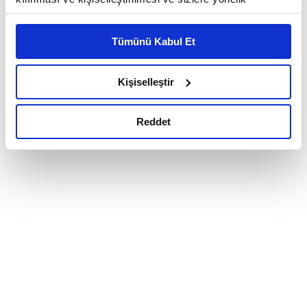
reklam/pazarlama faaliyetlerinin yapılması, amaçlarıyla
sınırlı olarak açık rızanız dahilinde kullanılacaktır.
Tümünü Kabul Et
Çerezlere ilişkin tercihlerinizi çerez paneli vasıtasıyla
belirleyebilirsiniz. Çerezlere ilişkin detaylı bilgi için
Ayarlar butonuna tıklayabilir,
Çerez Bilgilendirme
Kişiselleştir
Metnimizi ziyaret edebilirsiniz.
6698 sayılı Kişisel Verilerin Korunması Kanunu uyarınca
Reddet
hazırlanmış olan İnternet Sitesi Aydınlatma Metnimizi
okumak ve sitemizi ziyaretiniz kapsamında
gerçekleştirilen veri işleme faaliyetleri ile ilgili daha
detaylı bilgi almak için lütfen
tıklayınız.