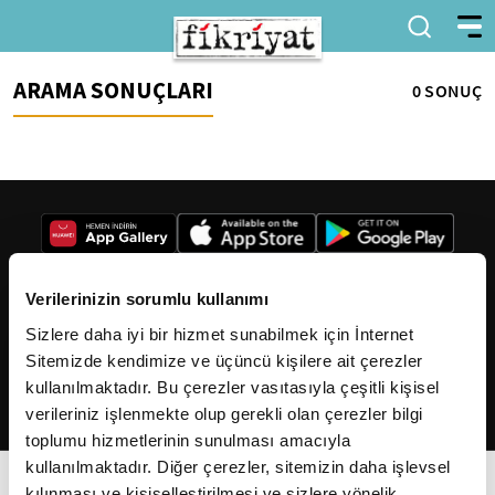
ARAMA SONUÇLARI
0 SONUÇ
Verilerinizin sorumlu kullanımı
Sizlere daha iyi bir hizmet sunabilmek için İnternet
2026
Fikriyat
. Tüm hakları saklıdır.
Sitemizde kendimize ve üçüncü kişilere ait çerezler
kullanılmaktadır. Bu çerezler vasıtasıyla çeşitli kişisel
verileriniz işlenmekte olup gerekli olan çerezler bilgi
toplumu hizmetlerinin sunulması amacıyla
kullanılmaktadır. Diğer çerezler, sitemizin daha işlevsel
kılınması ve kişiselleştirilmesi ve sizlere yönelik