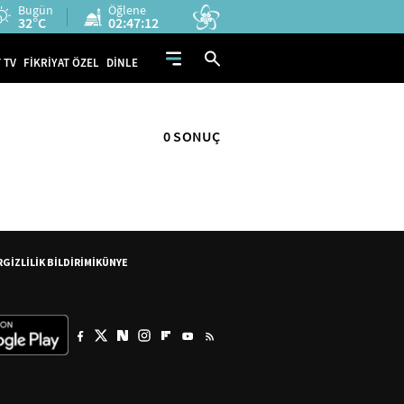
Bugün
Öğlene
32°C
02:47:12
 TV
FİKRİYAT ÖZEL
DİNLE
0 SONUÇ
R
GİZLİLİK BİLDİRİMİ
KÜNYE