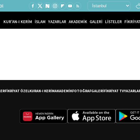
Ol
KUR'AN-I KERİM
İSLAM
YAZARLAR
AKADEMİK
GALERİ
LİSTELER
FİKRİYAT
LER
FİKRİYAT ÖZEL
KURAN-I KERİM
AKADEMİK
FOTOĞRAF
GALERİ
FİKRİYAT TV
YAZARLA