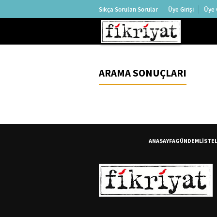
Sıkça Sorulan Sorular
Üye Girişi
Üye 
ARAMA SONUÇLARI
ANASAYFA
GÜNDEM
LİSTE