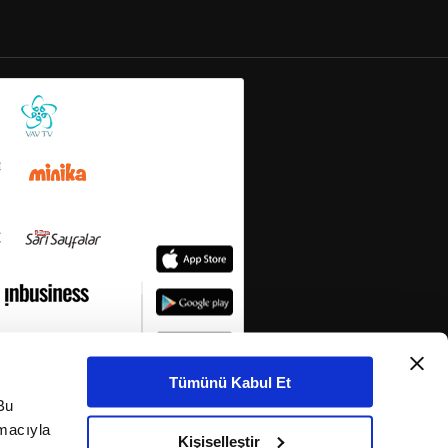
Tümünü Kabul Et
Bu
amacıyla
Kişiselleştir