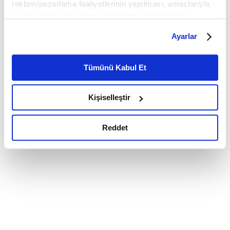
reklam/pazarlama faaliyetlerinin yapılması, amaçlarıyla
sınırlı olarak açık rızanız dahilinde kullanılacaktır.
Çerezlere ilişkin tercihlerinizi çerez paneli vasıtasıyla
Ayarlar
belirleyebilirsiniz. Çerezlere ilişkin detaylı bilgi için
Ayarlar butonuna tıklayabilir,
Çerez Bilgilendirme
Metnimizi ziyaret edebilirsiniz.
Tümünü Kabul Et
6698 sayılı Kişisel Verilerin Korunması Kanunu uyarınca
hazırlanmış olan İnternet Sitesi Aydınlatma Metnimizi
Kişiselleştir
okumak ve sitemizi ziyaretiniz kapsamında
gerçekleştirilen veri işleme faaliyetleri ile ilgili daha
detaylı bilgi almak için lütfen
tıklayınız.
Reddet