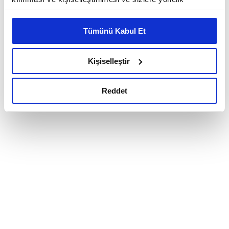
reklam/pazarlama faaliyetlerinin yapılması, amaçlarıyla
sınırlı olarak açık rızanız dahilinde kullanılacaktır.
Tümünü Kabul Et
Çerezlere ilişkin tercihlerinizi çerez paneli vasıtasıyla
belirleyebilirsiniz. Çerezlere ilişkin detaylı bilgi için
Ayarlar butonuna tıklayabilir,
Çerez Bilgilendirme
Kişiselleştir
Metnimizi ziyaret edebilirsiniz.
6698 sayılı Kişisel Verilerin Korunması Kanunu uyarınca
Reddet
hazırlanmış olan İnternet Sitesi Aydınlatma Metnimizi
okumak ve sitemizi ziyaretiniz kapsamında
gerçekleştirilen veri işleme faaliyetleri ile ilgili daha
detaylı bilgi almak için lütfen
tıklayınız.