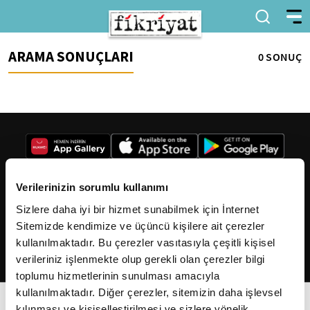
ARAMA SONUÇLARI
0 SONUÇ
Verilerinizin sorumlu kullanımı
Sizlere daha iyi bir hizmet sunabilmek için İnternet
2026
Fikriyat
. Tüm hakları saklıdır.
Sitemizde kendimize ve üçüncü kişilere ait çerezler
kullanılmaktadır. Bu çerezler vasıtasıyla çeşitli kişisel
verileriniz işlenmekte olup gerekli olan çerezler bilgi
toplumu hizmetlerinin sunulması amacıyla
kullanılmaktadır. Diğer çerezler, sitemizin daha işlevsel
kılınması ve kişiselleştirilmesi ve sizlere yönelik