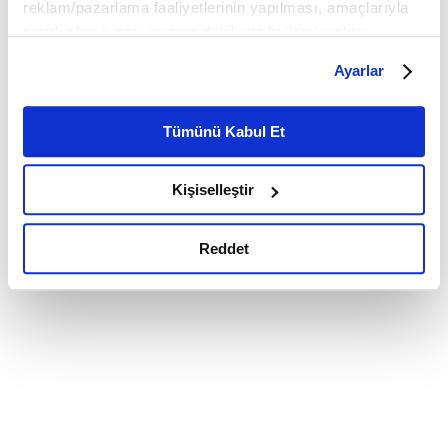
reklam/pazarlama faaliyetlerinin yapılması, amaçlarıyla
sınırlı olarak açık rızanız dahilinde kullanılacaktır.
Çerezlere ilişkin tercihlerinizi çerez paneli vasıtasıyla
Ayarlar
belirleyebilirsiniz. Çerezlere ilişkin detaylı bilgi için
Ayarlar butonuna tıklayabilir,
Çerez Bilgilendirme
Metnimizi ziyaret edebilirsiniz.
Tümünü Kabul Et
6698 sayılı Kişisel Verilerin Korunması Kanunu uyarınca
hazırlanmış olan İnternet Sitesi Aydınlatma Metnimizi
Kişiselleştir
okumak ve sitemizi ziyaretiniz kapsamında
gerçekleştirilen veri işleme faaliyetleri ile ilgili daha
detaylı bilgi almak için lütfen
tıklayınız.
Reddet