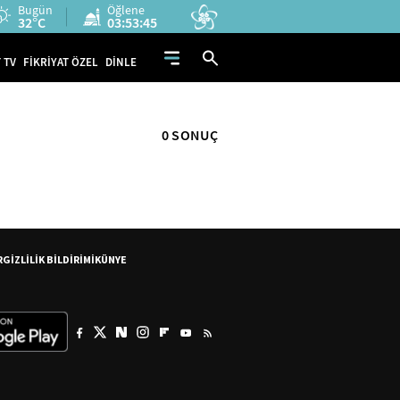
Bugün
Öğlene
32°C
03:53:45
 TV
FİKRİYAT ÖZEL
DİNLE
0 SONUÇ
R
GİZLİLİK BİLDİRİMİ
KÜNYE