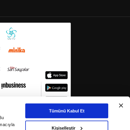
Tümünü Kabul Et
Bu
amacıyla
Kişiselleştir