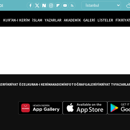
Ol
KUR'AN-I KERİM
İSLAM
YAZARLAR
AKADEMİK
GALERİ
LİSTELER
FİKRİYAT
LER
FİKRİYAT ÖZEL
KURAN-I KERİM
AKADEMİK
FOTOĞRAF
GALERİ
FİKRİYAT TV
YAZARLA