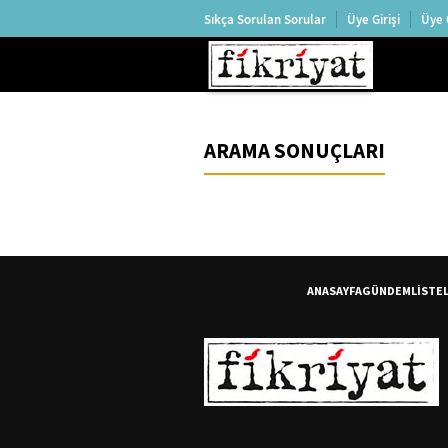
Sıkça Sorulan Sorular
Üye Girişi
Üye 
ARAMA SONUÇLARI
ANASAYFA
GÜNDEM
LİSTE