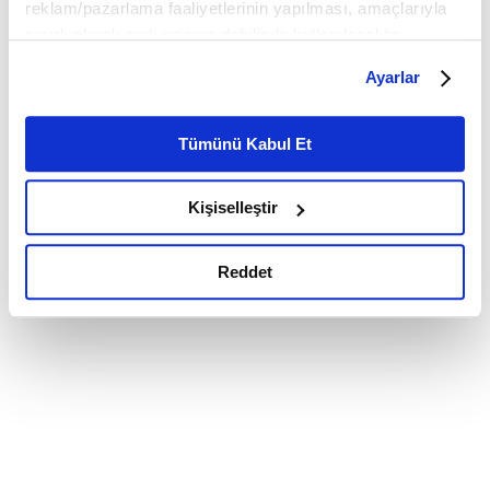
reklam/pazarlama faaliyetlerinin yapılması, amaçlarıyla
sınırlı olarak açık rızanız dahilinde kullanılacaktır.
Çerezlere ilişkin tercihlerinizi çerez paneli vasıtasıyla
Ayarlar
belirleyebilirsiniz. Çerezlere ilişkin detaylı bilgi için
Ayarlar butonuna tıklayabilir,
Çerez Bilgilendirme
Metnimizi ziyaret edebilirsiniz.
Tümünü Kabul Et
6698 sayılı Kişisel Verilerin Korunması Kanunu uyarınca
hazırlanmış olan İnternet Sitesi Aydınlatma Metnimizi
Kişiselleştir
okumak ve sitemizi ziyaretiniz kapsamında
gerçekleştirilen veri işleme faaliyetleri ile ilgili daha
detaylı bilgi almak için lütfen
tıklayınız.
Reddet