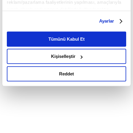
reklam/pazarlama faaliyetlerinin yapılması, amaçlarıyla
sınırlı olarak açık rızanız dahilinde kullanılacaktır.
Çerezlere ilişkin tercihlerinizi çerez paneli vasıtasıyla
Ayarlar
belirleyebilirsiniz. Çerezlere ilişkin detaylı bilgi için
Ayarlar butonuna tıklayabilir,
Çerez Bilgilendirme
Metnimizi ziyaret edebilirsiniz.
Tümünü Kabul Et
6698 sayılı Kişisel Verilerin Korunması Kanunu uyarınca
hazırlanmış olan İnternet Sitesi Aydınlatma Metnimizi
Kişiselleştir
okumak ve sitemizi ziyaretiniz kapsamında
gerçekleştirilen veri işleme faaliyetleri ile ilgili daha
detaylı bilgi almak için lütfen
tıklayınız.
Reddet