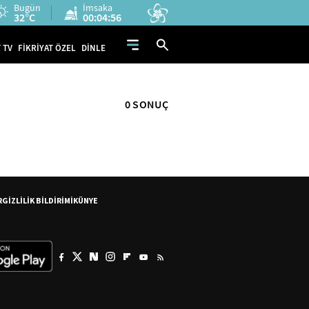
Bugün
İmsaka
32°C
00:04:56
 TV
FİKRİYAT ÖZEL
DİNLE
0 SONUÇ
R
GİZLİLİK BİLDİRİMİ
KÜNYE