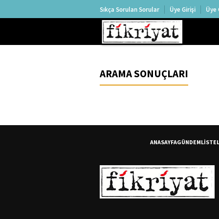
Sıkça Sorulan Sorular
Üye Girişi
Üye 
ARAMA SONUÇLARI
ANASAYFA
GÜNDEM
LİSTE