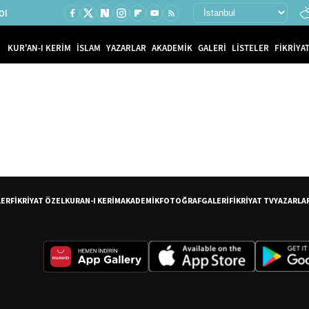
Ol
KUR'AN-I KERİM
İSLAM
YAZARLAR
AKADEMİK
GALERİ
LİSTELER
FİKRİYAT
LER
FİKRİYAT ÖZEL
KURAN-I KERİM
AKADEMİK
FOTOĞRAF
GALERİ
FİKRİYAT TV
YAZARLA