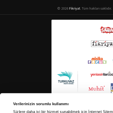
2026
Fikriyat
. Tüm hakları saklıdır.
Verilerinizin sorumlu kullanımı
Sizlere daha iyi bir hizmet sunabilmek için İnternet Site