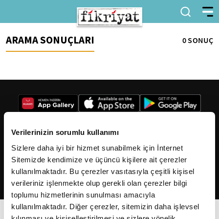
ARAMA SONUÇLARI
0 SONUÇ
Verilerinizin sorumlu kullanımı
Sizlere daha iyi bir hizmet sunabilmek için İnternet
2026
Fikriyat
. Tüm hakları saklıdır.
Sitemizde kendimize ve üçüncü kişilere ait çerezler
kullanılmaktadır. Bu çerezler vasıtasıyla çeşitli kişisel
verileriniz işlenmekte olup gerekli olan çerezler bilgi
toplumu hizmetlerinin sunulması amacıyla
kullanılmaktadır. Diğer çerezler, sitemizin daha işlevsel
kılınması ve kişiselleştirilmesi ve sizlere yönelik