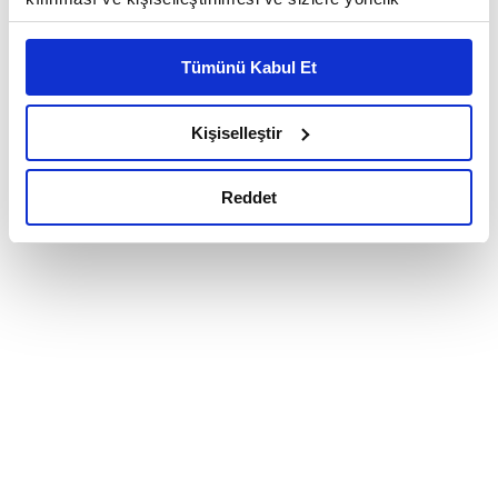
reklam/pazarlama faaliyetlerinin yapılması, amaçlarıyla
sınırlı olarak açık rızanız dahilinde kullanılacaktır.
Tümünü Kabul Et
Çerezlere ilişkin tercihlerinizi çerez paneli vasıtasıyla
belirleyebilirsiniz. Çerezlere ilişkin detaylı bilgi için
Ayarlar butonuna tıklayabilir,
Çerez Bilgilendirme
Kişiselleştir
Metnimizi ziyaret edebilirsiniz.
6698 sayılı Kişisel Verilerin Korunması Kanunu uyarınca
Reddet
hazırlanmış olan İnternet Sitesi Aydınlatma Metnimizi
okumak ve sitemizi ziyaretiniz kapsamında
gerçekleştirilen veri işleme faaliyetleri ile ilgili daha
detaylı bilgi almak için lütfen
tıklayınız.