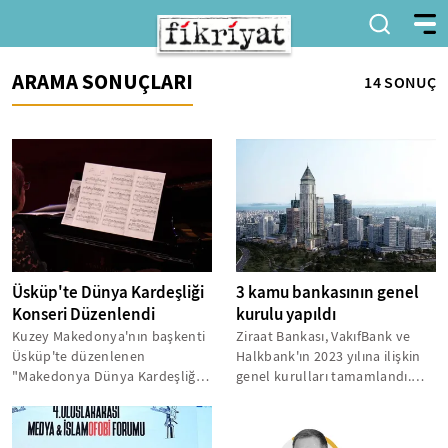
ARAMA SONUÇLARI
14 SONUÇ
Üsküp'te Dünya Kardeşliği
3 kamu bankasının genel
Konseri Düzenlendi
kurulu yapıldı
Kuzey Makedonya'nın başkenti
Ziraat Bankası, VakıfBank ve
Üsküp'te düzenlenen
Halkbank'ın 2023 yılına ilişkin
"Makedonya Dünya Kardeşliği"
genel kurulları tamamlandı.
konseri, farklı kültürleri bir
Ziraat Bankası Genel
araya getirdi....
Kurulu'nda,...