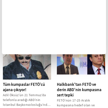
2018 ALES ne zaman
Kuklalar yenildi, kuklacılar
yapılacak?
ile savaşıyoruz
Binlerce üniversite mezununun
Biz bu tiyatroyu daha önce
merakla beklediği 2018 ALES
birkaç defa izlemiştik.
ilkbahar dönemi sınavları için
Senaryoyu yazan belli,
başvurular başladı.
başroldeki oyuncular belli,
figüranlar belli. Gezide,...
Tüm kumpaslar FETÖ’cü
Halkbank'tan FETÖ ve
ajana çıkıyor!
derin ABD'nin kumpasına
sert tepki
Adil Öksüz’ün 21 Temmuz’da
telefonla aradığı ABD’nin
FETÖ’nün 17-25 Aralık
İstanbul Başkonsolosluğu’nda
kumpasına hedef olan ve