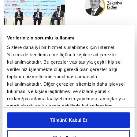
4. Uluslararası Medya ve
Olgular ile algılar
Verilerinizin sorumlu kullanımı
İslamofobi Forumu sona
arasındaki mesafe
erdi
Sizlere daha iyi bir hizmet sunabilmek için İnternet
Hani, iletişim dili ve üslubu
konusunda, zaman zaman
Radyo ve Televizyon Üst Kurulu
Sitemizde kendimize ve üçüncü kişilere ait çerezler
tekrar edilen bir cümle var.
(RTÜK) tarafından düzenlenen
kullanılmaktadır. Bu çerezler vasıtasıyla çeşitli kişisel
Uzmanlar, "olgu" ile "algı"
4. Uluslararası Medya ve
verileriniz işlenmekte olup gerekli olan çerezler bilgi
arasındaki...
İslamofobi Forumu, Ankara'da
toplumu hizmetlerinin sunulması amacıyla
gerçekleştirildi....
kullanılmaktadır. Diğer çerezler, sitemizin daha işlevsel
kılınması ve kişiselleştirilmesi ve sizlere yönelik
reklam/pazarlama faaliyetlerinin yapılması, amaçlarıyla
sınırlı olarak açık rızanız dahilinde kullanılacaktır.
Çerezlere ilişkin tercihlerinizi çerez paneli vasıtasıyla
Tümünü Kabul Et
belirleyebilirsiniz. Çerezlere ilişkin detaylı bilgi için
İGDAŞ doğalgaz
YPG’yi “Suriyelileştirmek”
Ayarlar butonuna tıklayabilir,
Çerez Bilgilendirme
faturalarına taksit imkanı
mümkün mü?
getirdi
Metnimizi ziyaret edebilirsiniz.
Washington, Suriye ve YPG