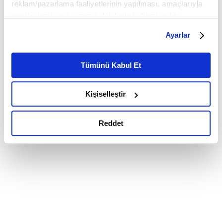
reklam/pazarlama faaliyetlerinin yapılması, amaçlarıyla
sınırlı olarak açık rızanız dahilinde kullanılacaktır.
Çerezlere ilişkin tercihlerinizi çerez paneli vasıtasıyla
Ayarlar
belirleyebilirsiniz. Çerezlere ilişkin detaylı bilgi için
Ayarlar butonuna tıklayabilir,
Çerez Bilgilendirme
Metnimizi ziyaret edebilirsiniz.
Tümünü Kabul Et
6698 sayılı Kişisel Verilerin Korunması Kanunu uyarınca
hazırlanmış olan İnternet Sitesi Aydınlatma Metnimizi
Kişiselleştir
okumak ve sitemizi ziyaretiniz kapsamında
gerçekleştirilen veri işleme faaliyetleri ile ilgili daha
detaylı bilgi almak için lütfen
tıklayınız.
Reddet