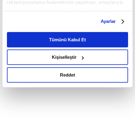
reklam/pazarlama faaliyetlerinin yapılması, amaçlarıyla
sınırlı olarak açık rızanız dahilinde kullanılacaktır.
Çerezlere ilişkin tercihlerinizi çerez paneli vasıtasıyla
Ayarlar
belirleyebilirsiniz. Çerezlere ilişkin detaylı bilgi için
Ayarlar butonuna tıklayabilir,
Çerez Bilgilendirme
Metnimizi ziyaret edebilirsiniz.
Tümünü Kabul Et
6698 sayılı Kişisel Verilerin Korunması Kanunu uyarınca
hazırlanmış olan İnternet Sitesi Aydınlatma Metnimizi
Kişiselleştir
okumak ve sitemizi ziyaretiniz kapsamında
gerçekleştirilen veri işleme faaliyetleri ile ilgili daha
detaylı bilgi almak için lütfen
tıklayınız.
Reddet